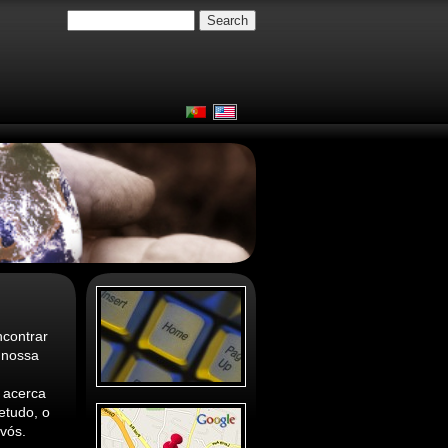
ncontrar
 nossa
 acerca
etudo, o
vós.