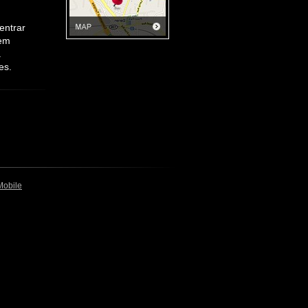
entrar
 em
a
es.
Mobile